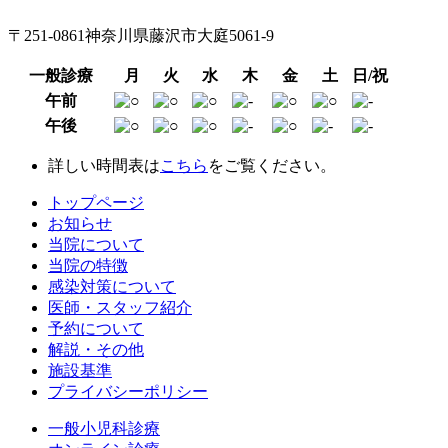
〒251-0861神奈川県藤沢市大庭5061-9
一般診療
月
火
水
木
金
土
日/祝
午前
午後
詳しい時間表は
こちら
をご覧ください。
トップページ
お知らせ
当院について
当院の特徴
感染対策について
医師・スタッフ紹介
予約について
解説・その他
施設基準
プライバシーポリシー
一般小児科診療