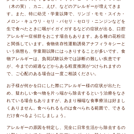
（木の実）、カニ、えび、などのアレルギーが増えてきま
す。また、特に幼児・学童以降で、リンゴ・モモ・スイカ・
メロン・キュウリ・セリ・パセリ・セロリ・ニンジンなどを
生で食べたときに咽がイガイガするなどの症状が出る、口腔
アレルギー症候群をおこす場合もあります。ある種の花粉症
と関係しています。食物依存性運動誘発アナフィラキシーと
いう病態も、学童期以降にはっきりすることが多いです。食
物アレルギーは、負荷試験以外では診断の難しい疾患です
が、今までの経過などからある程度推測がつけられますの
で、ご心配のある場合は一度ご相談ください。
お子様が何かを口にした際にアレルギー様の症状が出たた
め、疑わしい食べ物を片っ端から除去するという治療をなさ
れている場合もありますが、あまり極端な食事療法は好まし
くありません。食べられるものは食べられる範囲で、できる
だけ食べるようにしましょう。
アレルギーの原因を特定し、完全に日常生活から除去するの