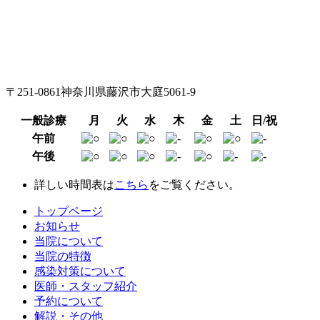
〒251-0861神奈川県藤沢市大庭5061-9
一般診療
月
火
水
木
金
土
日/祝
午前
午後
詳しい時間表は
こちら
をご覧ください。
トップページ
お知らせ
当院について
当院の特徴
感染対策について
医師・スタッフ紹介
予約について
解説・その他